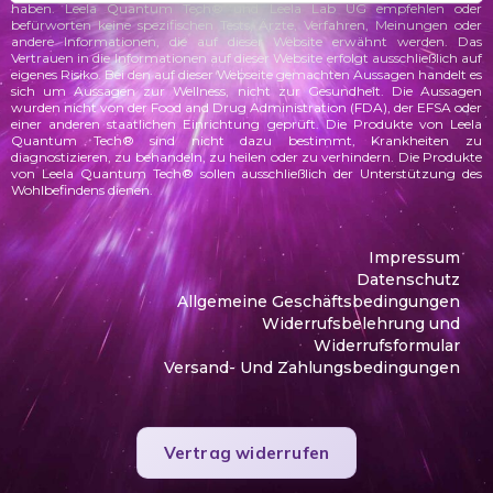
haben. Leela Quantum Tech® und Leela Lab UG empfehlen oder
befürworten keine spezifischen Tests, Ärzte, Verfahren, Meinungen oder
andere Informationen, die auf dieser Website erwähnt werden. Das
Vertrauen in die Informationen auf dieser Website erfolgt ausschließlich auf
eigenes Risiko.
Bei den auf dieser Webseite gemachten Aussagen handelt es
sich um Aussagen zur Wellness, nicht zur Gesundheit. Die Aussagen
wurden
nicht von der Food and Drug Administration (FDA), der EFSA oder
einer anderen staatlichen Einrichtung geprüft. Die Produkte von Leela
Quantum Tech® sind nicht dazu bestimmt, Krankheiten zu
diagnostizieren, zu behandeln, zu heilen oder zu verhindern. Die Produkte
von Leela Quantum Tech® sollen ausschließlich der Unterstützung des
Wohlbefindens dienen.
Impressum
Datenschutz
Allgemeine Geschäftsbedingungen
Widerrufsbelehrung und
Widerrufsformular
Versand- Und Zahlungsbedingungen
Vertrag widerrufen