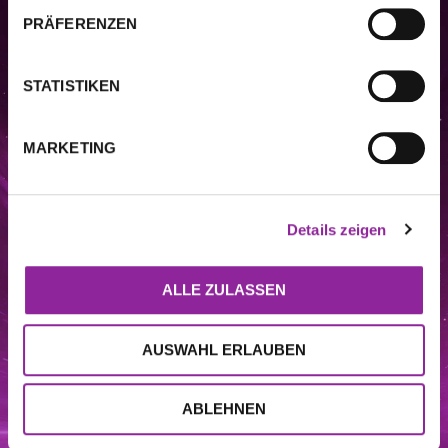
PRÄFERENZEN
STATISTIKEN
MARKETING
Details zeigen
DIESE WEBSITE STELLT KEINE MEDIZINISCHE BERATUNG DAR. Die auf
dieser Website enthaltenen Informationen, einschließlich, aber nicht
ALLE ZULASSEN
beschränkt auf Video-, Audio-, Text-, Grafik-, Bild- und andere Materialien,
dienen nur zu Informationszwecken. Der Zweck dieser Website ist es, das
Verständnis und das Wissen der Verbraucher über verschiedene
Wellness
–
und andere Themen zu fördern. Sie dient nicht als Ersatz einer
AUSWAHL ERLAUBEN
professionellen medizinischen Beratung, Diagnose oder Behandlung.
Fragen Sie immer Ihren Arzt oder andere qualifizierte
Gesundheitsdienstleister, wenn Sie Fragen zu einem medizinischen
Anliegen oder einer Behandlung haben, und bevor Sie eine neue
ABLEHNEN
Gesundheitsmaßnahme ergreifen, und ignorieren Sie niemals einen
professionellen medizinischen Rat oder zögern Sie nicht, diesen
einzuholen, aufgrund von Informationen, die Sie auf dieser Website gelesen