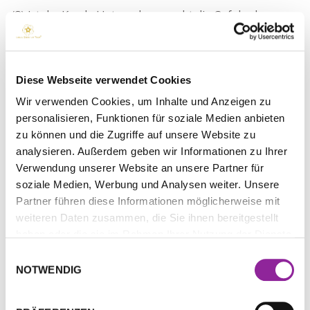
(8)
Ist der Kunde Unternehmer, geht die Gefahr des
zufälligen Untergangs und der zufälligen
Verschlechterung des Liefergegenstandes mit der
Übergabe des Liefergegenstandes an den Spediteur,
Diese Webseite verwendet Cookies
Frachtführer, Versandbeauftragten oder Abholer auf den
Kunden über. Dies gilt auch, wenn Leela die
Wir verwenden Cookies, um Inhalte und Anzeigen zu
Frachtkosten trägt und/oder Leela den Versand selbst
personalisieren, Funktionen für soziale Medien anbieten
durchführen.
zu können und die Zugriffe auf unsere Website zu
analysieren. Außerdem geben wir Informationen zu Ihrer
(9) Ist die Ware versandbereit und verzögert sich die
Verwendung unserer Website an unsere Partner für
Versendung aus Gründen, die Leela nicht zu vertreten
soziale Medien, Werbung und Analysen weiter. Unsere
hat, so geht die Gefahr des zufälligen Untergangs und
Partner führen diese Informationen möglicherweise mit
der Verschlechterung mit der Meldung der
weiteren Daten zusammen, die Sie ihnen bereitgestellt
Versandbereitschaft auf den Kunden über, sofern es sich
haben oder die sie im Rahmen Ihrer Nutzung der Dienste
bei dem Vertragspartner um einen Unternehmer
gesammelt haben.
Einwilligungsauswahl
handelt.
NOTWENDIG
§ 7 Widerrufs- und Rückgaberecht des