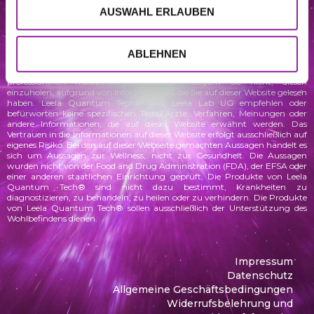
Verständnis und das Wissen der Verbraucher über verschiedene
Wellness
–
AUSWAHL ERLAUBEN
und andere Themen zu fördern. Sie dient nicht als Ersatz einer
professionellen medizinischen Beratung, Diagnose oder Behandlung.
Fragen Sie immer Ihren Arzt oder andere qualifizierte
Gesundheitsdienstleister, wenn Sie Fragen zu einem medizinischen
ABLEHNEN
Anliegen oder einer Behandlung haben, und bevor Sie eine neue
Gesundheitsmaßnahme ergreifen, und ignorieren Sie niemals einen
professionellen medizinischen Rat oder zögern Sie nicht, diesen
einzuholen, aufgrund von Informationen, die Sie auf dieser Website gelesen
haben. Leela Quantum Tech® und Leela Lab UG empfehlen oder
befürworten keine spezifischen Tests, Ärzte, Verfahren, Meinungen oder
andere Informationen, die auf dieser Website erwähnt werden. Das
Vertrauen in die Informationen auf dieser Website erfolgt ausschließlich auf
eigenes Risiko.
Bei den auf dieser Webseite gemachten Aussagen handelt es
sich um Aussagen zur Wellness, nicht zur Gesundheit. Die Aussagen
wurden
nicht von der Food and Drug Administration (FDA), der EFSA oder
einer anderen staatlichen Einrichtung geprüft. Die Produkte von Leela
Quantum Tech® sind nicht dazu bestimmt, Krankheiten zu
diagnostizieren, zu behandeln, zu heilen oder zu verhindern. Die Produkte
von Leela Quantum Tech® sollen ausschließlich der Unterstützung des
Wohlbefindens dienen.
Impressum
Datenschutz
Allgemeine Geschäftsbedingungen
Widerrufsbelehrung und