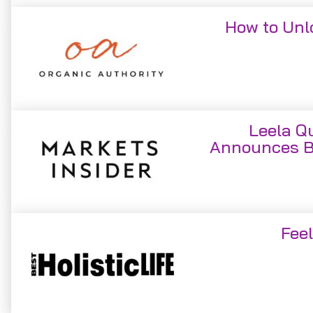
How to Unl
Leela Q
Announces B
Fee