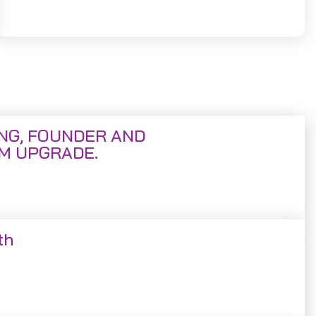
ING, FOUNDER AND
M UPGRADE.
th