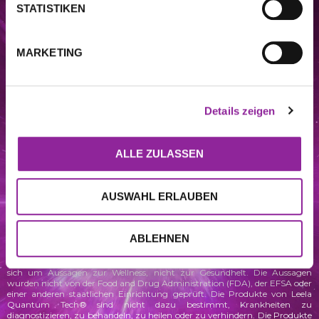
STATISTIKEN
MARKETING
DIESE WEBSITE STELLT KEINE MEDIZINISCHE BERATUNG DAR. Die auf
dieser Website enthaltenen Informationen, einschließlich, aber nicht
beschränkt auf Video-, Audio-, Text-, Grafik-, Bild- und andere Materialien,
Details zeigen
dienen nur zu Informationszwecken. Der Zweck dieser Website ist es, das
Verständnis und das Wissen der Verbraucher über verschiedene
Wellness
–
und andere Themen zu fördern. Sie dient nicht als Ersatz einer
professionellen medizinischen Beratung, Diagnose oder Behandlung.
ALLE ZULASSEN
Fragen Sie immer Ihren Arzt oder andere qualifizierte
Gesundheitsdienstleister, wenn Sie Fragen zu einem medizinischen
Anliegen oder einer Behandlung haben, und bevor Sie eine neue
Gesundheitsmaßnahme ergreifen, und ignorieren Sie niemals einen
AUSWAHL ERLAUBEN
professionellen medizinischen Rat oder zögern Sie nicht, diesen
einzuholen, aufgrund von Informationen, die Sie auf dieser Website gelesen
haben. Leela Quantum Tech® und Leela Lab UG empfehlen oder
befürworten keine spezifischen Tests, Ärzte, Verfahren, Meinungen oder
ABLEHNEN
andere Informationen, die auf dieser Website erwähnt werden. Das
Vertrauen in die Informationen auf dieser Website erfolgt ausschließlich auf
eigenes Risiko.
Bei den auf dieser Webseite gemachten Aussagen handelt es
sich um Aussagen zur Wellness, nicht zur Gesundheit. Die Aussagen
wurden
nicht von der Food and Drug Administration (FDA), der EFSA oder
einer anderen staatlichen Einrichtung geprüft. Die Produkte von Leela
Quantum Tech® sind nicht dazu bestimmt, Krankheiten zu
diagnostizieren, zu behandeln, zu heilen oder zu verhindern. Die Produkte