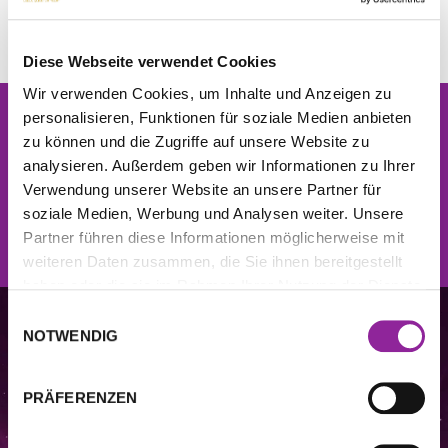
Diese Webseite verwendet Cookies
Wir verwenden Cookies, um Inhalte und Anzeigen zu
personalisieren, Funktionen für soziale Medien anbieten
Newsletter
zu können und die Zugriffe auf unsere Website zu
Jetzt kostenlos anmelden und
10% Rabatt
auf die
analysieren. Außerdem geben wir Informationen zu Ihrer
nächste Bestellung erhalten.
Verwendung unserer Website an unsere Partner für
soziale Medien, Werbung und Analysen weiter. Unsere
JETZT ANMELDEN
Partner führen diese Informationen möglicherweise mit
weiteren Daten zusammen, die Sie ihnen bereitgestellt
haben oder die sie im Rahmen Ihrer Nutzung der Dienste
gesammelt haben.
Einwilligungsauswahl
NOTWENDIG
PRÄFERENZEN