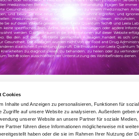
nellen medizinischen Beratung, Diagnose oder Behandlung. Fragen Sie immer 
ierte Gesundheitsdienstleister, wenn Sie Fragen zu einem medizinischen Anli
n, und bevor Sie eine neue Gesundheitsmaßnahme ergreifen, und ignorier
onellen medizinischen Rat oder zögern Sie nicht, diesen einzuholen,
die Sie auf dieser Website gelesen haben. Leela Quantum Tech® und Leela L
n keine spezifischen Tests, Ärzte, Verfahren, Meinungen oder andere Informa
rwähnt werden. Das Vertrauen in die Informationen auf dieser Website erfolgt
iko.
Bei den auf dieser Webseite gemachten Aussagen handelt es sich u
 zur Gesundheit. Die Aussagen wurden
nicht von der Food and Drug Administra
 anderen staatlichen Einrichtung geprüft. Die Produkte von Leela Quantum T
Krankheiten zu diagnostizieren, zu behandeln, zu heilen oder zu verhinder
um Tech® sollen ausschließlich der Unterstützung des Wohlbefindens dienen.
t Cookies
 Inhalte und Anzeigen zu personalisieren, Funktionen für sozia
e Zugriffe auf unsere Website zu analysieren. Außerdem geben w
rwendung unserer Website an unsere Partner für soziale Medien
re Partner führen diese Informationen möglicherweise mit weite
ereitgestellt haben oder die sie im Rahmen Ihrer Nutzung der D