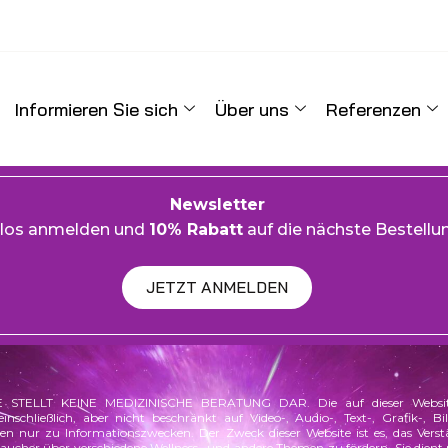
Informieren Sie sich
Über uns
Referenzen
Newsletter
nlos anmelden und
10% Rabatt
auf die nächste Bestellun
JETZT ANMELDEN
 STELLT KEINE MEDIZINISCHE BERATUNG DAR. Die auf dieser Websit
einschließlich, aber nicht beschränkt auf Video-, Audio-, Text-, Grafik-, B
enen nur zu Informationszwecken. Der Zweck dieser Website ist es, das Vers
raucher über verschiedene
Wellness
– und andere Themen zu fördern. Sie dient n