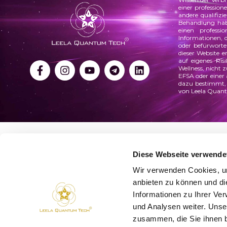
einer professio
andere qualifiz
Behandlung habe
einen professi
Informationen, 
oder befürworte
dieser Website e
auf eigenes Ris
Wellness, nicht
EFSA oder einer
dazu bestimmt, 
von Leela Quant
Diese Webseite verwende
Wir verwenden Cookies, um
anbieten zu können und di
Informationen zu Ihrer Ve
und Analysen weiter. Unse
zusammen, die Sie ihnen b