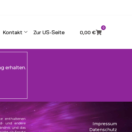
0
Kontakt
Zur US-Seite
0,00
€
g erhalten.
e enthaltenen
ild- und andere
Impressum
tändnis und das
Datenschutz
icht als Ersatz