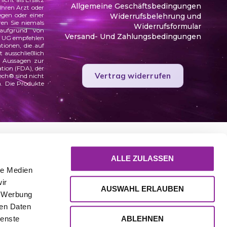
Allgemeine Geschäftsbedingungen
Ihren Arzt oder
egen oder einer
Widerrufsbelehrung und
en Sie niemals
Widerrufsformular
 aufgrund von
Versand- Und Zahlungsbedingungen
ab UG empfehlen
tionen, die auf
 ausschließlich
m Aussagen zur
tion (FDA), der
Vertrag widerrufen
ech® sind nicht
n. Die Produkte
ALLE ZULASSEN
le Medien
ir
AUSWAHL ERLAUBEN
, Werbung
ren Daten
ABLEHNEN
ienste