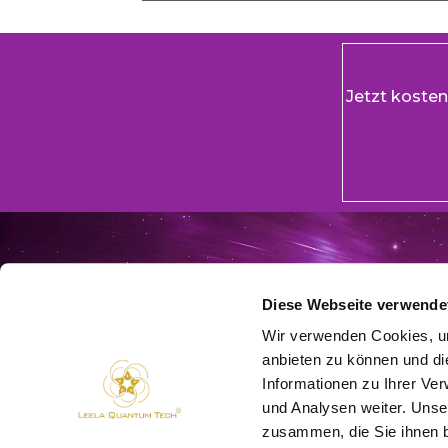
Jetzt koste
DIESE WEBSITE
Informationen, 
Materialien, di
Diese Webseite verwende
Wissen der Verb
einer professio
Wir verwenden Cookies, um
andere qualifiz
anbieten zu können und di
Behandlung habe
einen professi
Informationen zu Ihrer Ve
Informationen, 
oder befürworte
und Analysen weiter. Unse
dieser Website e
zusammen, die Sie ihnen b
auf eigenes Ris