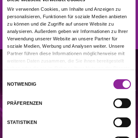
Jetzt kostenlos anmelden und
10% Rabatt
auf die
Wir verwenden Cookies, um Inhalte und Anzeigen zu
nächste Bestellung erhalten.
personalisieren, Funktionen für soziale Medien anbieten
zu können und die Zugriffe auf unsere Website zu
JETZT ANMELDEN
analysieren. Außerdem geben wir Informationen zu Ihrer
Verwendung unserer Website an unsere Partner für
soziale Medien, Werbung und Analysen weiter. Unsere
Partner führen diese Informationen möglicherweise mit
weiteren Daten zusammen, die Sie ihnen bereitgestellt
haben oder die sie im Rahmen Ihrer Nutzung der Dienste
gesammelt haben.
Einwilligungsauswahl
NOTWENDIG
PRÄFERENZEN
STATISTIKEN
DIESE WEBSITE STELLT KEINE MEDIZINISCHE BERATUNG DAR. Die auf