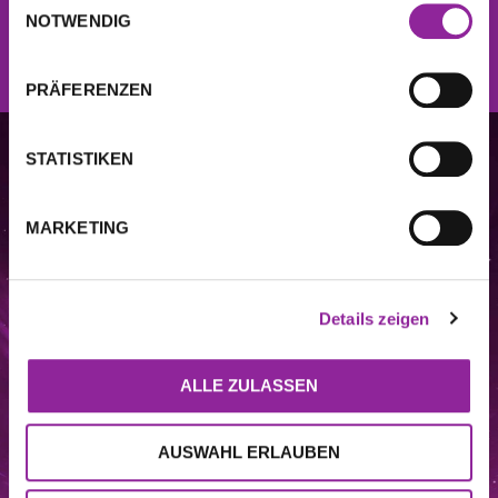
NOTWENDIG
JETZT ANMELDEN
PRÄFERENZEN
STATISTIKEN
MARKETING
Details zeigen
ALLE ZULASSEN
DIESE WEBSITE STELLT KEINE MEDIZINISCHE BERATUNG DAR. Die auf
dieser Website enthaltenen Informationen, einschließlich, aber nicht
beschränkt auf Video-, Audio-, Text-, Grafik-, Bild- und andere Materialien,
AUSWAHL ERLAUBEN
dienen nur zu Informationszwecken. Der Zweck dieser Website ist es, das
Verständnis und das Wissen der Verbraucher über verschiedene
Wellness
–