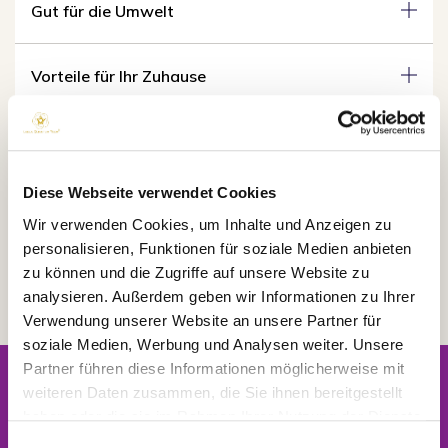
Gut für die Umwelt
Vorteile für Ihr Zuhause
Ideal für Tiere
Diese Webseite verwendet Cookies
Perfekt für Menschen
Wir verwenden Cookies, um Inhalte und Anzeigen zu
personalisieren, Funktionen für soziale Medien anbieten
Die Kraft von LeelaQ zur Neutralisierung von
zu können und die Zugriffe auf unsere Website zu
EMFs und Elektrosmog
analysieren. Außerdem geben wir Informationen zu Ihrer
Verwendung unserer Website an unsere Partner für
soziale Medien, Werbung und Analysen weiter. Unsere
Partner führen diese Informationen möglicherweise mit
Newsletter
weiteren Daten zusammen, die Sie ihnen bereitgestellt
Jetzt kostenlos anmelden und
10% Rabatt
auf die
haben oder die sie im Rahmen Ihrer Nutzung der Dienste
nächste Bestellung erhalten.
gesammelt haben.
Einwilligungsauswahl