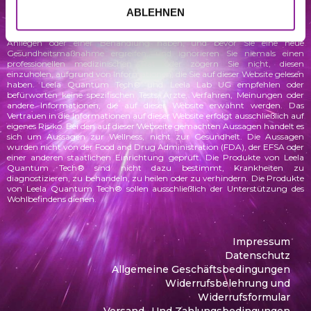
und andere Themen zu fördern. Sie dient nicht als Ersatz einer
professionellen medizinischen Beratung, Diagnose oder Behandlung.
ABLEHNEN
Fragen Sie immer Ihren Arzt oder andere qualifizierte
Gesundheitsdienstleister, wenn Sie Fragen zu einem medizinischen
Anliegen oder einer Behandlung haben, und bevor Sie eine neue
Gesundheitsmaßnahme ergreifen, und ignorieren Sie niemals einen
professionellen medizinischen Rat oder zögern Sie nicht, diesen
einzuholen, aufgrund von Informationen, die Sie auf dieser Website gelesen
haben. Leela Quantum Tech® und Leela Lab UG empfehlen oder
befürworten keine spezifischen Tests, Ärzte, Verfahren, Meinungen oder
andere Informationen, die auf dieser Website erwähnt werden. Das
Vertrauen in die Informationen auf dieser Website erfolgt ausschließlich auf
eigenes Risiko.
Bei den auf dieser Webseite gemachten Aussagen handelt es
sich um Aussagen zur Wellness, nicht zur Gesundheit. Die Aussagen
wurden
nicht von der Food and Drug Administration (FDA), der EFSA oder
einer anderen staatlichen Einrichtung geprüft. Die Produkte von Leela
Quantum Tech® sind nicht dazu bestimmt, Krankheiten zu
diagnostizieren, zu behandeln, zu heilen oder zu verhindern. Die Produkte
von Leela Quantum Tech® sollen ausschließlich der Unterstützung des
Wohlbefindens dienen.
Impressum
Datenschutz
Allgemeine Geschäftsbedingungen
Widerrufsbelehrung und
Widerrufsformular