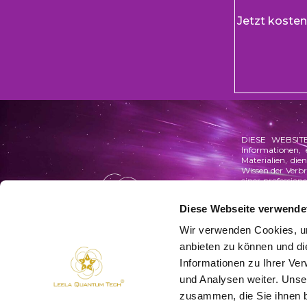
Jetzt koste
DIESE WEBSITE
Informationen, 
Materialien, di
Wissen der Verb
einer professio
andere qualifiz
Behandlung habe
Diese Webseite verwende
einen professi
Informationen, 
Wir verwenden Cookies, um
oder befürworte
dieser Website e
anbieten zu können und di
auf eigenes Ris
Informationen zu Ihrer Ve
Wellness, nicht
EFSA oder einer
und Analysen weiter. Unse
dazu bestimmt, 
von Leela Quant
zusammen, die Sie ihnen b