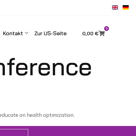
0
Kontakt
Zur US-Seite
0,00
€
nference
 educate on health optimization.