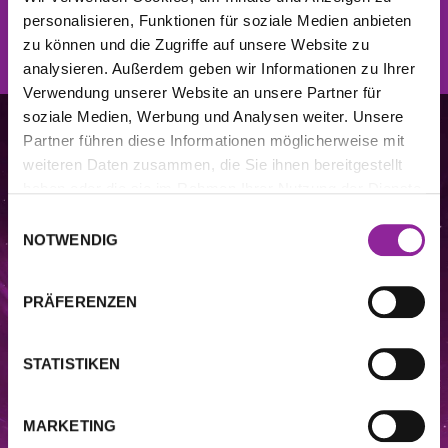
personalisieren, Funktionen für soziale Medien anbieten
JETZT ANMELDEN
zu können und die Zugriffe auf unsere Website zu
analysieren. Außerdem geben wir Informationen zu Ihrer
Verwendung unserer Website an unsere Partner für
soziale Medien, Werbung und Analysen weiter. Unsere
Partner führen diese Informationen möglicherweise mit
weiteren Daten zusammen, die Sie ihnen bereitgestellt
haben oder die sie im Rahmen Ihrer Nutzung der Dienste
gesammelt haben.
Einwilligungsauswahl
NOTWENDIG
PRÄFERENZEN
STATISTIKEN
DIESE WEBSITE STELLT KEINE MEDIZINISCHE BERATUNG DAR. Die auf
dieser Website enthaltenen Informationen, einschließlich, aber nicht
beschränkt auf Video-, Audio-, Text-, Grafik-, Bild- und andere Materialien,
dienen nur zu Informationszwecken. Der Zweck dieser Website ist es, das
MARKETING
Verständnis und das Wissen der Verbraucher über verschiedene
Wellness
–
und andere Themen zu fördern. Sie dient nicht als Ersatz einer