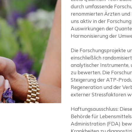
durch umfassende Forschu
renommierten Ärzten und 
uns aktiv in der Forschung
Auswirkungen der Quantene
Harmonisierung der Umwel
Die Forschungsprojekte un
einschließlich randomisier
analytischer Instrumente
zu bewerten. Die Forschung
Steigerung der ATP-Produk
Regeneration und der Ver
externer Stressfaktoren w
Haftungsausschluss: Dies
Behörde für Lebensmittels
Administration (FDA) bewe
Krankheiten zu diagnostizi