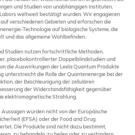
ngen und Studien von unabhängigen Instituten,
Labors weltweit bestätigt wurden. Wir engagieren
 auf verschiedenen Gebieten und erforschen die
nergie-Technologie auf biologische Systeme, die
t und das allgemeine Wohlbefinden.
d Studien nutzen fortschrittliche Methoden,
ter, placebokontrollierter Doppelblindstudien und
, um die Auswirkungen der Leela Quantum Produkte
 unterstreicht die Rolle der Quantenenergie bei der
tion, der Beschleunigung der zellulären
besserung der Widerstandsfähigkeit gegenüber
ie elektromagnetische Strahlung.
e Aussagen wurden nicht von der Europäische
icherheit (EFSA) oder der Food and Drug
rtet. Die Produkte sind nicht dazu bestimmt,
eren, zu behandeln, zu heilen oder zu verhindern.